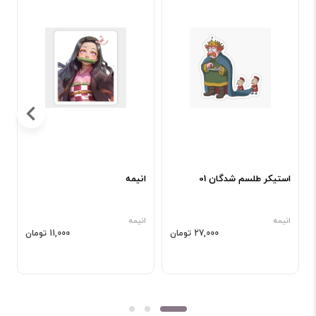
استیکر طلسم شدگان 01
انیمه
ا
انیمه
انیمه
ا
27,000 تومان
11,000 تومان