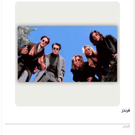
فرندز
فرندز