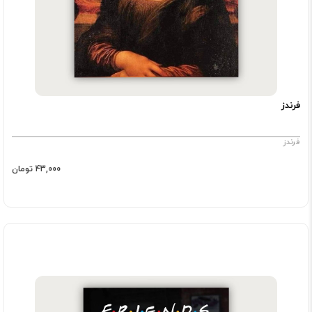
فرندز
فرندز
43,000 تومان