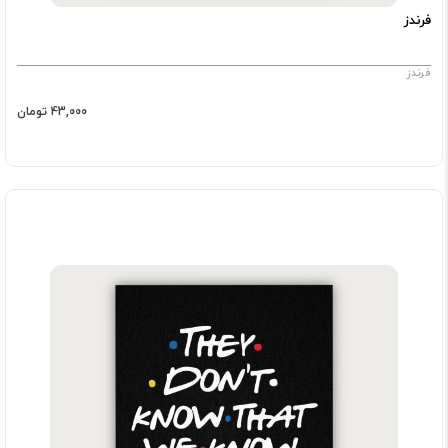
فرندز
فرندز
43,000 تومان