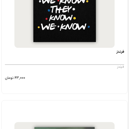
فرندز
فرندز
43,000 تومان