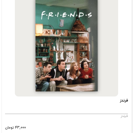
فرندز
فرندز
43,000 تومان