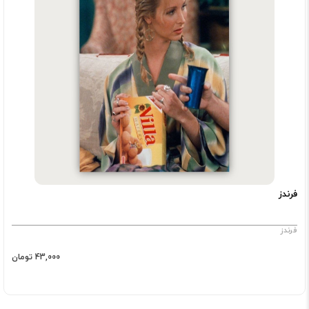
فرندز
فرندز
43,000 تومان