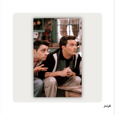
فرندز