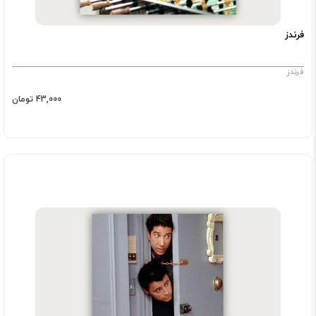
فرندز
فرندز
43,000 تومان