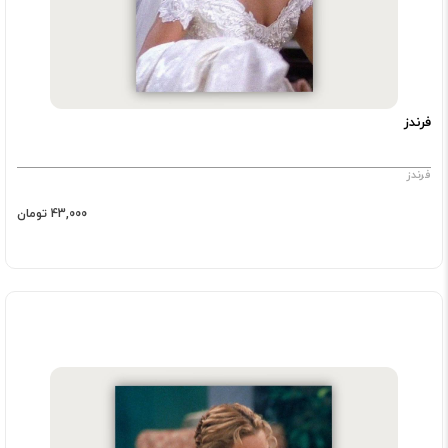
فرندز
فرندز
43,000 تومان