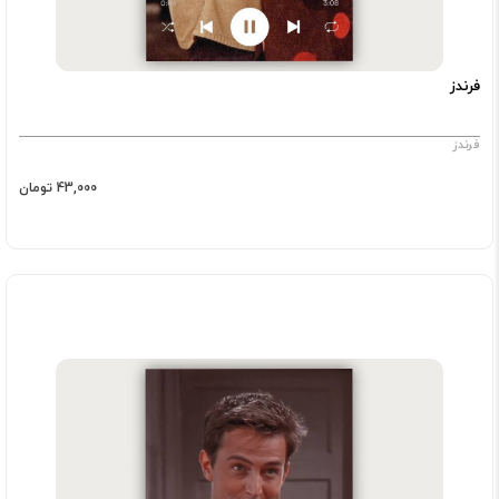
فرندز
فرندز
43,000 تومان