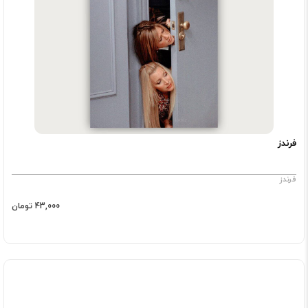
فرندز
فرندز
43,000 تومان