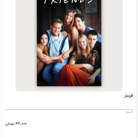
فرندز
فرندز
43,000 تومان