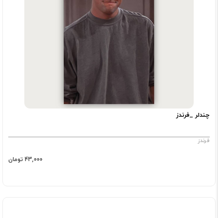
چندلر _فرندز
فرندز
43,000 تومان