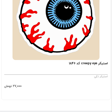
استیکر creepy eye کد 1846
استیکر تکی
27,000 تومان