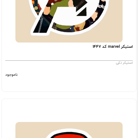
استیکر marvel کد 1447
استیکر تکی
ناموجود