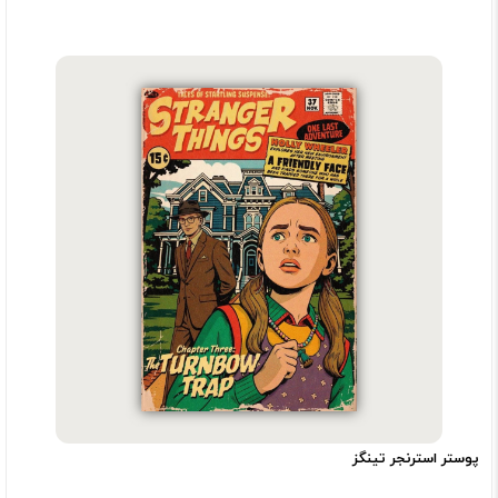
پوستر استرنجر تینگز