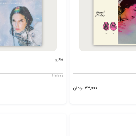
هالزی
Halsey
43,000 تومان