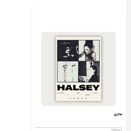
هالزی
Halsey