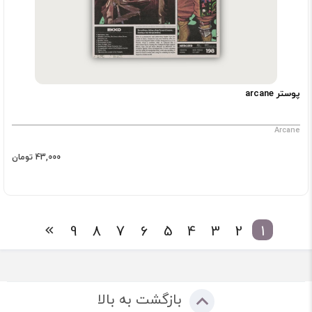
پوستر arcane
Arcane
43,000 تومان
9
8
7
6
5
4
3
2
1
بازگشت به بالا