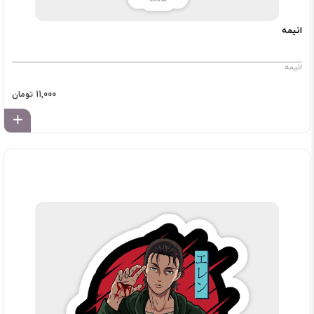
انیمه
انیمه
11,000 تومان
اف