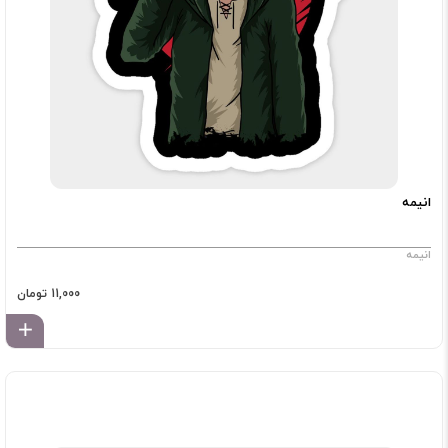
انیمه
انیمه
11,000 تومان
اف