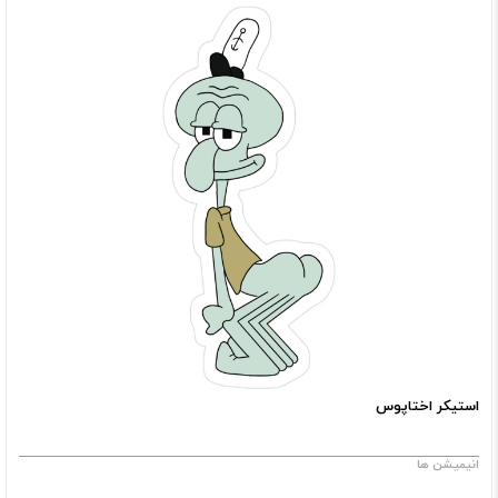
استیکر اختاپوس
انیمیشن ها