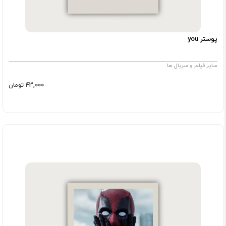
پوستر you
سایر فیلم و سریال ها
43,000 تومان