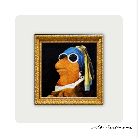
پوستر مادربزرگ مارکوس