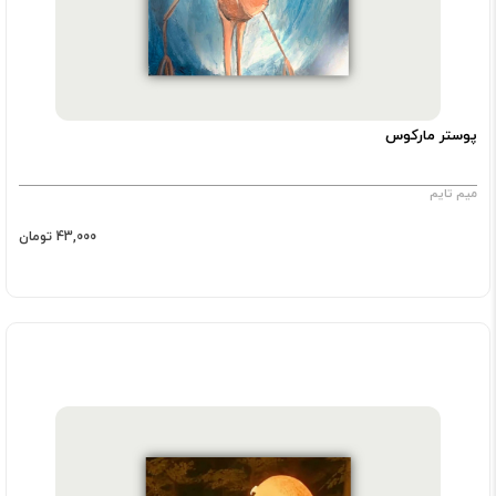
پوستر مارکوس
میم تایم
43,000 تومان