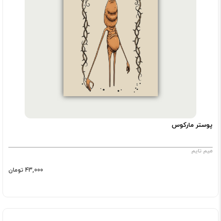
پوستر مارکوس
میم تایم
43,000 تومان