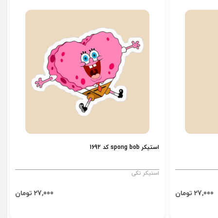
استیکر spong bob کد 1692
استیکر تکی
27,000 تومان
27,000 تومان