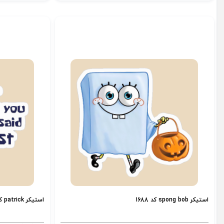
استیکر spong bob کد 1688
استیکر patrick کد 1687