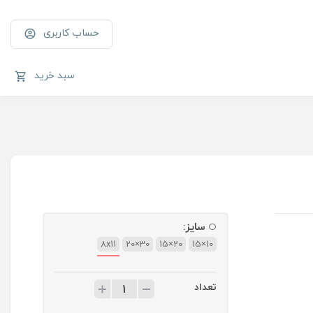
حساب کاربری
سبد خرید
سایز:
8x11
30×20
20×15
10×15
تعداد