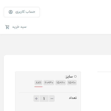
حساب کاربری
سبد خرید
سایز:
8x11
30×20
20×15
10×15
تعداد