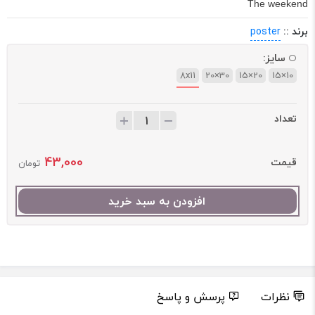
The weekend
برند ::
poster
سایز:
8x11
30×20
20×15
10×15
تعداد
43,000
قیمت
تومان
افزودن به سبد خرید
نظرات
پرسش و پاسخ