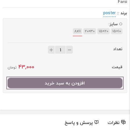
Farsi
برند ::
poster
سایز:
8x11
30×20
20×15
10×15
تعداد
43,000
قیمت
تومان
افزودن به سبد خرید
نظرات
پرسش و پاسخ