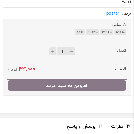
Farsi
برند ::
poster
سایز:
8x11
30×20
20×15
10×15
تعداد
43,000
قیمت
تومان
افزودن به سبد خرید
نظرات
پرسش و پاسخ