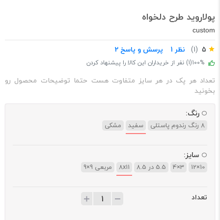
پولاروید طرح دلخواه
custom
5
(1)
نظر 1
پرسش و پاسخ 2
100%
(1) نفر از خریداران این کالا را پیشنهاد کردن
تعداد هر پک در هر سایز متفاوت هست حتما توضیحات محصول رو
بخونید
رنگ:
8 رنگ رندوم پاستلی
سفید
مشکی
سایز:
10×12
3×4
5.5 در 8.5
8x11
مربعی 9×9
تعداد