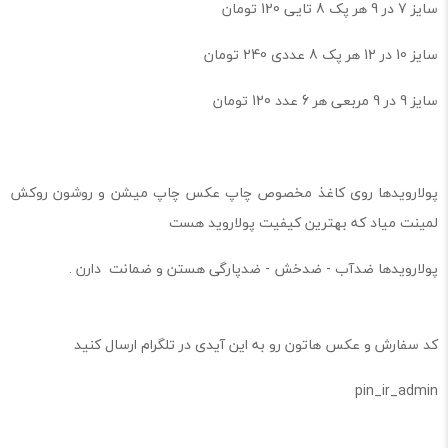
سایز 7 در 9 هر پک 8 تایی 120 تومان
سایز 10 در 12 هر پک 8 عددی 240 تومان
سایز 9 در 9 مربعی هر 6 عدد 120 تومان
پولارویدها روی کاغذ مخصوص چاپ عکس چاپ میشن و روشون روکش
لمینت میاد که بهترین کیفیت پولاروید هست
پولارویدها ضدآب - ضدخش - ضدپارگی هستن و ضمانت دارن .
کد سفارش و عکس هاتون رو به این آیدی در تلگرام ارسال کنید
pin_ir_admin