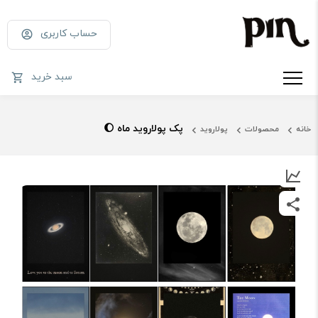
حساب کاربری
سبد خرید
پک پولاروید ماه 🌔
خانه
محصولات
پولاروید