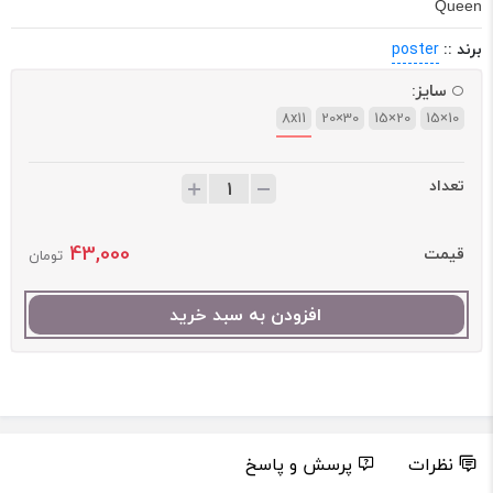
Queen
برند ::
poster
سایز:
8x11
30×20
20×15
10×15
تعداد
43,000
قیمت
تومان
افزودن به سبد خرید
نظرات
پرسش و پاسخ