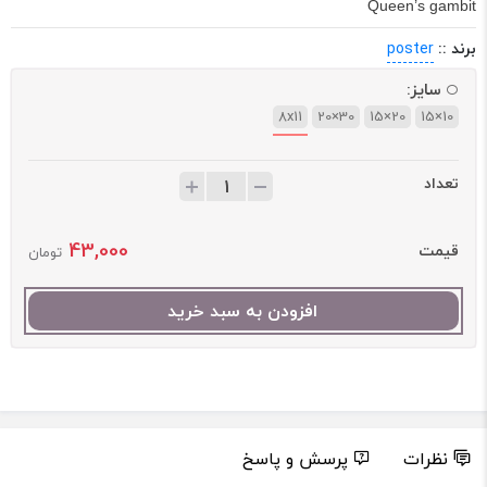
Queen’s gambit
برند ::
poster
سایز:
8x11
30×20
20×15
10×15
تعداد
43,000
قیمت
تومان
افزودن به سبد خرید
نظرات
پرسش و پاسخ